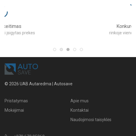
Konkurencinga kaina
rinkoje vienos mažiausių kainų
© 2026 UAB Autaredma | Autosave
Pristatymas
Apie mus
Mokėjimai
Kontaktai
Naudojimosi taisyklės