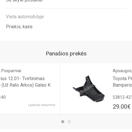
Vieta automobilyje
Priekis; kairė
Panašios prekės
Apsaugos, Posparniai
Toyota Prius 09.05- Tvirtinimas
 K
Bamperio (Už Rato Arkos) Galas
53812-42140
urime
29.00€
Laikinai net