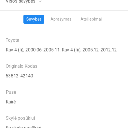
Visos savybės
Savybės
Aprašymas
Atsiliepimai
Toyota
Rav 4 (Ii), 2000.06-2005.11, Rav 4 (Iii), 2005.12-2012.12
Originalo Kodas
53812-42140
Pusė
Kairė
Skylė posūkiui
Su skyle posūkiui