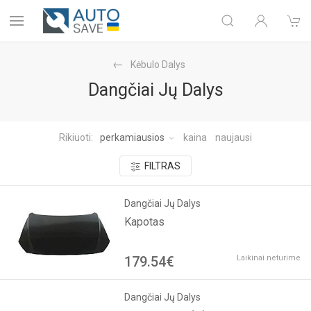
Kėbulo Dalys
Dangčiai Jų Dalys
Rikiuoti:
perkamiausios
kaina
naujausi
FILTRAS
Dangčiai Jų Dalys
Kapotas
179.54€
Laikinai neturime
Dangčiai Jų Dalys