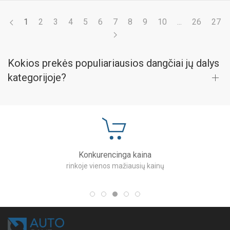
1
2
3
4
5
6
7
8
9
10
...
26
27
Kokios prekės populiariausios dangčiai jų dalys
kategorijoje?
Konkurencinga kaina
rinkoje vienos mažiausių kainų