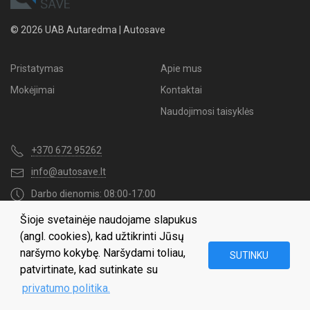
© 2026 UAB Autaredma | Autosave
Pristatymas
Apie mus
Mokėjimai
Kontaktai
Naudojimosi taisyklės
+370 672 95262
info@autosave.lt
Darbo dienomis: 08:00-17:00
Šioje svetainėje naudojame slapukus
Naujienų užsakymas
(angl. cookies), kad užtikrinti Jūsų
naršymo kokybę. Naršydami toliau,
SUTINKU
patvirtinate, kad sutinkate su
privatumo politika.
Gaukite visas naujienas apie mūsų geriausius pasiūlymus