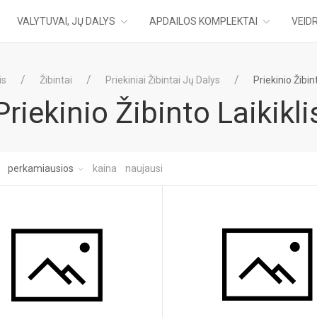
VALYTUVAI, JŲ DALYS
APDAILOS KOMPLEKTAI
VEIDR
is
Žibintai
Priekiniai Žibintai Jų Dalys
Priekinio Žibint
Priekinio Žibinto Laikikli
:
perkamiausios
kaina
naujausi