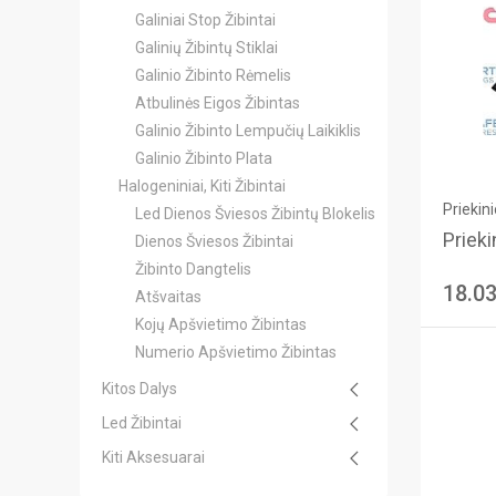
Galiniai Stop Žibintai
Galinių Žibintų Stiklai
Galinio Žibinto Rėmelis
Atbulinės Eigos Žibintas
Galinio Žibinto Lempučių Laikiklis
Galinio Žibinto Plata
Halogeniniai, Kiti Žibintai
Priekini
Led Dienos Šviesos Žibintų Blokelis
Priekin
Dienos Šviesos Žibintai
Žibinto Dangtelis
18.0
Atšvaitas
Kojų Apšvietimo Žibintas
Numerio Apšvietimo Žibintas
Kitos Dalys
Led Žibintai
Kiti Aksesuarai