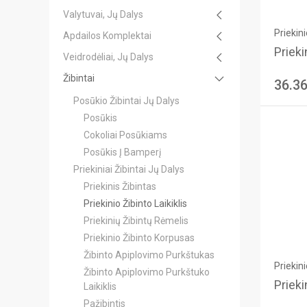
Valytuvai, Jų Dalys
Priekini
Apdailos Komplektai
Priekin
Veidrodėliai, Jų Dalys
Žibintai
36.3
Posūkio Žibintai Jų Dalys
Posūkis
Cokoliai Posūkiams
Posūkis Į Bamperį
Priekiniai Žibintai Jų Dalys
Priekinis Žibintas
Priekinio Žibinto Laikiklis
Priekinių Žibintų Rėmelis
Priekinio Žibinto Korpusas
Žibinto Apiplovimo Purkštukas
Priekini
Žibinto Apiplovimo Purkštuko
Priekin
Laikiklis
Pažibintis