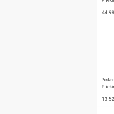
Priekin
44.9
Priekini
Priekin
13.5