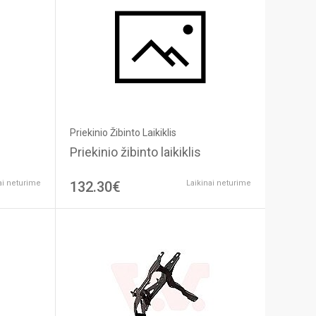
Priekinio Žibinto Laikiklis
Priekinio žibinto laikiklis
ai neturime
132.30€
Laikinai neturime