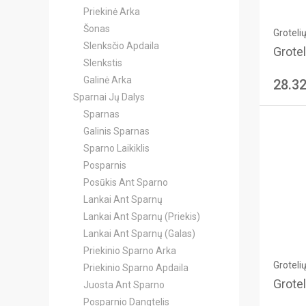
Priekinė Arka
Šonas
Groteli
Slenksčio Apdaila
Grotel
Slenkstis
Galinė Arka
28.3
Sparnai Jų Dalys
Sparnas
Galinis Sparnas
Sparno Laikiklis
Posparnis
Posūkis Ant Sparno
Lankai Ant Sparnų
Lankai Ant Sparnų (Priekis)
Lankai Ant Sparnų (Galas)
Priekinio Sparno Arka
Groteli
Priekinio Sparno Apdaila
Grotel
Juosta Ant Sparno
Posparnio Dangtelis