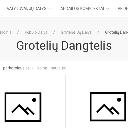
VALYTUVAI, JŲ DALYS
APDAILOS KOMPLEKTAI
VEIDR
indinis
Kėbulo Dalys
Grotelės Jų Dalys
Grotelių Dang
Grotelių Dangtelis
:
perkamiausios
kaina
naujausi