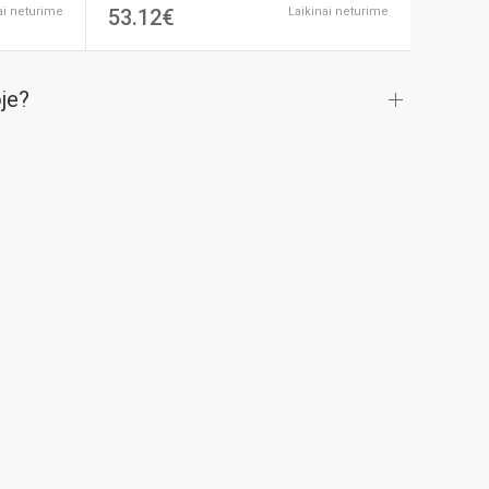
ai neturime
53.12€
Laikinai neturime
oje?