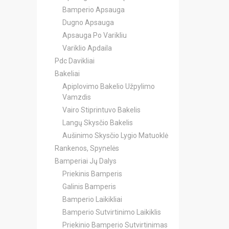
Bamperio Apsauga
Dugno Apsauga
Apsauga Po Varikliu
Variklio Apdaila
Pdc Davikliai
Bakeliai
Apiplovimo Bakelio Užpylimo
Vamzdis
Vairo Stiprintuvo Bakelis
Langų Skysčio Bakelis
Aušinimo Skysčio Lygio Matuoklė
Rankenos, Spynelės
Bamperiai Jų Dalys
Priekinis Bamperis
Galinis Bamperis
Bamperio Laikikliai
Bamperio Sutvirtinimo Laikiklis
Priekinio Bamperio Sutvirtinimas