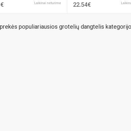
8€
Laikinai neturime
22.54€
Laikin
prekės populiariausios grotelių dangtelis kategorij