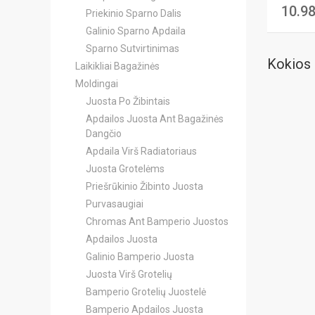
10.9
Priekinio Sparno Dalis
Galinio Sparno Apdaila
Sparno Sutvirtinimas
Kokios 
Laikikliai Bagažinės
Moldingai
Juosta Po Žibintais
Apdailos Juosta Ant Bagažinės
Dangčio
Apdaila Virš Radiatoriaus
Juosta Grotelėms
Priešrūkinio Žibinto Juosta
Purvasaugiai
Chromas Ant Bamperio Juostos
Apdailos Juosta
Galinio Bamperio Juosta
Juosta Virš Grotelių
Bamperio Grotelių Juostelė
Bamperio Apdailos Juosta