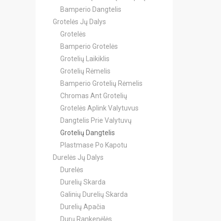
Bamperio Dangtelis
Grotelės Jų Dalys
Grotelės
Bamperio Grotelės
Grotelių Laikiklis
Grotelių Rėmelis
Bamperio Grotelių Rėmelis
Chromas Ant Grotelių
Grotelės Aplink Valytuvus
Dangtelis Prie Valytuvų
Grotelių Dangtelis
Plastmase Po Kapotu
Durelės Jų Dalys
Durelės
Durelių Skarda
Galinių Durelių Skarda
Durelių Apačia
Durų Rankenėlės