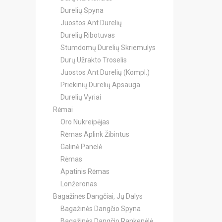
Durelių Spyna
Juostos Ant Durelių
Durelių Ribotuvas
Stumdomų Durelių Skriemulys
Durų Užrakto Troselis
Juostos Ant Durelių (Kompl.)
Priekinių Durelių Apsauga
Durelių Vyriai
Rėmai
Oro Nukreipėjas
Rėmas Aplink Žibintus
Galinė Panelė
Rėmas
Apatinis Rėmas
Lonžeronas
Bagažinės Dangčiai, Jų Dalys
Bagažinės Dangčio Spyna
Bagažinės Dangčio Rankenėlė