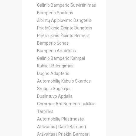
Galinio Bamperio Sutvirtinimas
Bamperio Spoileris
Žibintų Apiplovimo Dangtelis
Priešrūkinio Žibinto Dangtelis
Priešrūkinio Žibinto Rėmelis
Bamperio Šonas
Bamperio Antdėklas
Galinio Bamperio Kampai
Kablio Uždengimas
Dugno Adapteris
Automobilių Kėbulo Skardos
Smūgio Sugėrėjas
Duslintuvo Apdaila
Chromas Ant Numerio Laikiklio
Tarpinės
Automobilių Plastmasės
Atšvaitas Į Galinį Bamperį
Atšvaitas Į Priekinį Bamperį