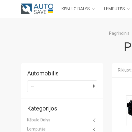
KĖBULO DALYS
LEMPUTĖS
Pagrindinis
P
Rikiuoti
Automobilis
Kategorijos
Kėbulo Dalys
Lemputės