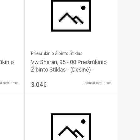
Priešrūkinio Žibinto Stiklas
Vw Sharan, 95 - 00 Priešrūkinio
Žibinto Stiklas - (Dešinė) -
ai neturime
3.04€
Laikinai neturime