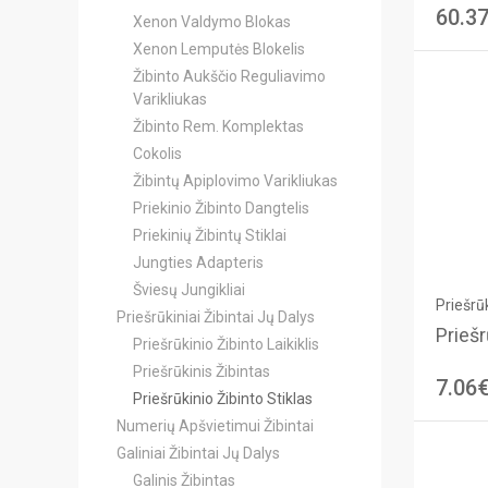
60.3
Xenon Valdymo Blokas
Xenon Lemputės Blokelis
Žibinto Aukščio Reguliavimo
Varikliukas
Žibinto Rem. Komplektas
Cokolis
Žibintų Apiplovimo Varikliukas
Priekinio Žibinto Dangtelis
Priekinių Žibintų Stiklai
Jungties Adapteris
Šviesų Jungikliai
Priešrūk
Priešrūkiniai Žibintai Jų Dalys
Priešr
Priešrūkinio Žibinto Laikiklis
Priešrūkinis Žibintas
7.06
Priešrūkinio Žibinto Stiklas
Numerių Apšvietimui Žibintai
Galiniai Žibintai Jų Dalys
Galinis Žibintas