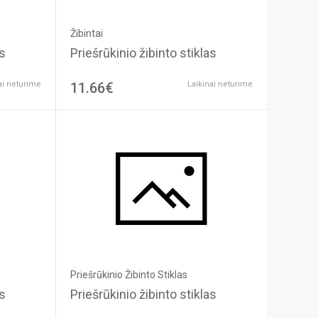
Žibintai
as
Priešrūkinio žibinto stiklas
ai neturime
11.66€
Laikinai neturime
Priešrūkinio Žibinto Stiklas
as
Priešrūkinio žibinto stiklas