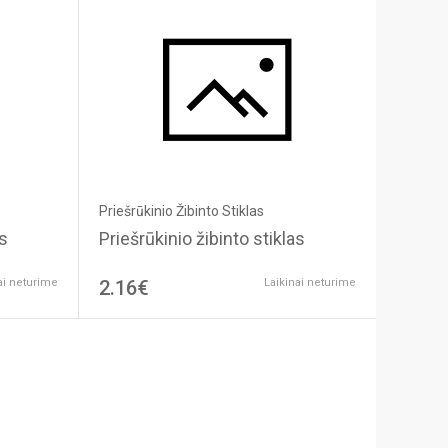
Priešrūkinio Žibinto Stiklas
as
Priešrūkinio žibinto stiklas
ai neturime
2.16€
Laikinai neturime