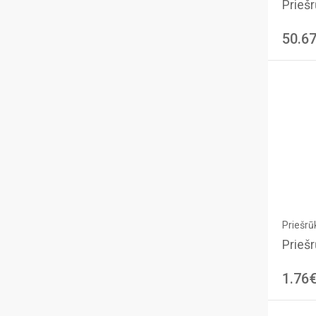
Priešr
50.6
Priešrūk
Priešr
1.76