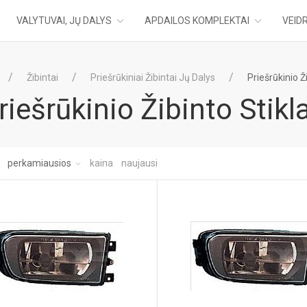
VALYTUVAI, JŲ DALYS
APDAILOS KOMPLEKTAI
VEIDR
Žibintai
Priešrūkiniai Žibintai Jų Dalys
Priešrūkinio Ž
riešrūkinio Žibinto Stikl
:
perkamiausios
kaina
naujausi