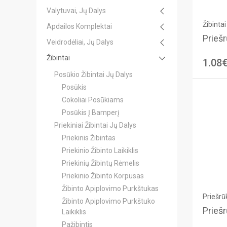
Valytuvai, Jų Dalys
Žibintai
Apdailos Komplektai
Priešr
Veidrodėliai, Jų Dalys
Žibintai
1.08
Posūkio Žibintai Jų Dalys
Posūkis
Cokoliai Posūkiams
Posūkis Į Bamperį
Priekiniai Žibintai Jų Dalys
Priekinis Žibintas
Priekinio Žibinto Laikiklis
Priekinių Žibintų Rėmelis
Priekinio Žibinto Korpusas
Žibinto Apiplovimo Purkštukas
Priešrūk
Žibinto Apiplovimo Purkštuko
Priešr
Laikiklis
Pažibintis