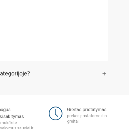
kategorijoje?
augus
Greitas pristatymas
prekes pristatome itin
tsisakitymas
greitai
mokėkite
sakymus saugiai ir