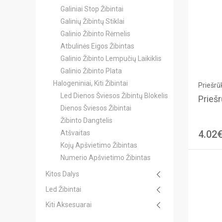
Galiniai Stop Žibintai
Galinių Žibintų Stiklai
Galinio Žibinto Rėmelis
Atbulinės Eigos Žibintas
Galinio Žibinto Lempučių Laikiklis
Galinio Žibinto Plata
Halogeniniai, Kiti Žibintai
Priešrūk
Led Dienos Šviesos Žibintų Blokelis
Priešr
Dienos Šviesos Žibintai
Žibinto Dangtelis
4.02
Atšvaitas
Kojų Apšvietimo Žibintas
Numerio Apšvietimo Žibintas
Kitos Dalys
Led Žibintai
Kiti Aksesuarai