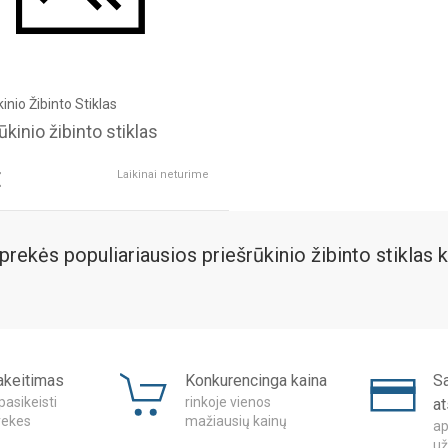
inio Žibinto Stiklas
ūkinio žibinto stiklas
€
Laikinai neturime
prekės populiariausios priešrūkinio žibinto stiklas 
akeitimas
Konkurencinga kaina
S
pasikeisti
rinkoje vienos
a
rekes
mažiausių kainų
ap
už