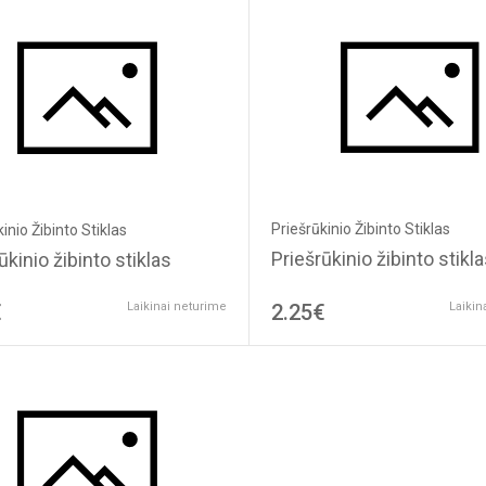
Priešrūkinio Žibinto Stiklas
inio Žibinto Stiklas
Priešrūkinio žibinto stikl
ūkinio žibinto stiklas
€
Laikinai neturime
2.25€
Laikin