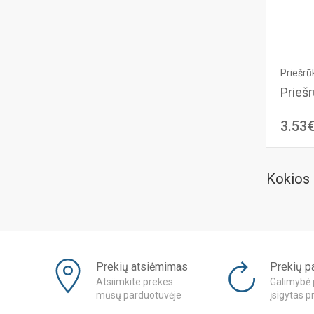
Priešrūk
Priešr
3.53
Kokios 
Prekių atsiėmimas
Prekių p
Atsiimkite prekes
Galimybė 
mūsų parduotuvėje
įsigytas p