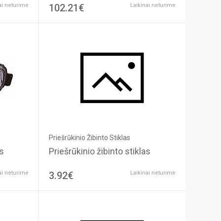
ai neturime
102.21€
Laikinai neturime
Priešrūkinio Žibinto Stiklas
as
Priešrūkinio žibinto stiklas
ai neturime
3.92€
Laikinai neturime