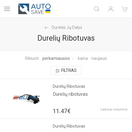
Durelės Jų Dalys
Durelių Ribotuvas
Rikiuoti:
perkamiausios
kaina
naujausi
FILTRAS
Durelių Ribotuvas
Durelių ribotuvas
11.47€
Laikinai neturime
Durelių Ribotuvas