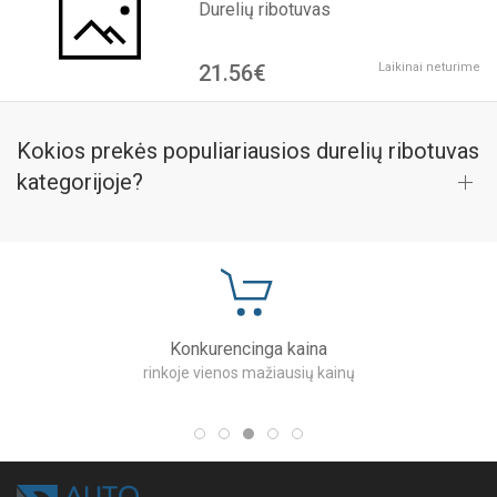
Durelių ribotuvas
21.56€
Laikinai neturime
Kokios prekės populiariausios durelių ribotuvas
kategorijoje?
Konkurencinga kaina
rinkoje vienos mažiausių kainų