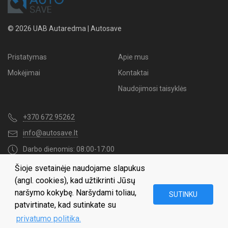
© 2026 UAB Autaredma | Autosave
Pristatymas
Apie mus
Mokėjimai
Kontaktai
Naudojimosi taisyklės
+370 672 95262
info@autosave.lt
Darbo dienomis: 08:00-17:00
Šioje svetainėje naudojame slapukus
Naujienų užsakymas
(angl. cookies), kad užtikrinti Jūsų
naršymo kokybę. Naršydami toliau,
SUTINKU
patvirtinate, kad sutinkate su
privatumo politika.
Gaukite visas naujienas apie mūsų geriausius pasiūlymus