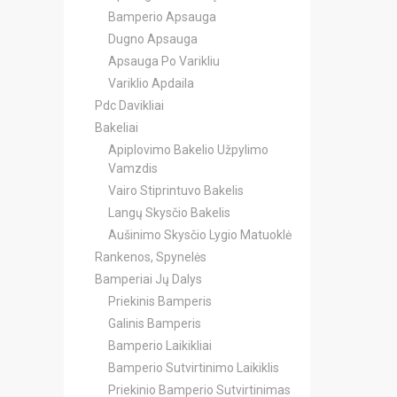
Bamperio Apsauga
Dugno Apsauga
Apsauga Po Varikliu
Variklio Apdaila
Pdc Davikliai
Bakeliai
Apiplovimo Bakelio Užpylimo
Vamzdis
Vairo Stiprintuvo Bakelis
Langų Skysčio Bakelis
Aušinimo Skysčio Lygio Matuoklė
Rankenos, Spynelės
Bamperiai Jų Dalys
Priekinis Bamperis
Galinis Bamperis
Bamperio Laikikliai
Bamperio Sutvirtinimo Laikiklis
Priekinio Bamperio Sutvirtinimas