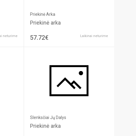
Priekinė Arka
Priekinė arka
ai neturime
57.72€
Laikinai neturime
Slenksčiai Jų Dalys
Priekinė arka