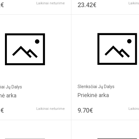
2€
Laikinai neturime
23.42€
Laikin
Slenksčiai Jų Dalys
iai Jų Dalys
Priekinė arka
nė arka
8€
Laikinai neturime
9.70€
Laikin