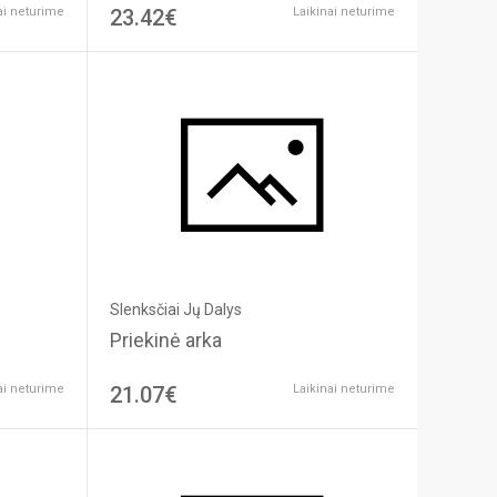
ai neturime
23.42€
Laikinai neturime
Slenksčiai Jų Dalys
Priekinė arka
ai neturime
21.07€
Laikinai neturime