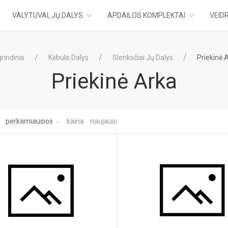
VALYTUVAI, JŲ DALYS
APDAILOS KOMPLEKTAI
VEIDR
rindinis
Kėbulo Dalys
Slenksčiai Jų Dalys
Priekinė 
Priekinė Arka
:
perkamiausios
kaina
naujausi