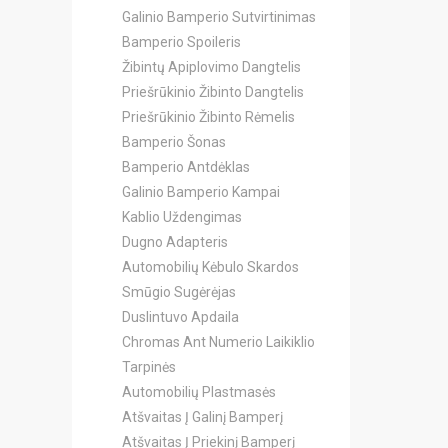
Galinio Bamperio Sutvirtinimas
Bamperio Spoileris
Žibintų Apiplovimo Dangtelis
Priešrūkinio Žibinto Dangtelis
Priešrūkinio Žibinto Rėmelis
Bamperio Šonas
Bamperio Antdėklas
Galinio Bamperio Kampai
Kablio Uždengimas
Dugno Adapteris
Automobilių Kėbulo Skardos
Smūgio Sugėrėjas
Duslintuvo Apdaila
Chromas Ant Numerio Laikiklio
Tarpinės
Automobilių Plastmasės
Atšvaitas Į Galinį Bamperį
Atšvaitas Į Priekinį Bamperį