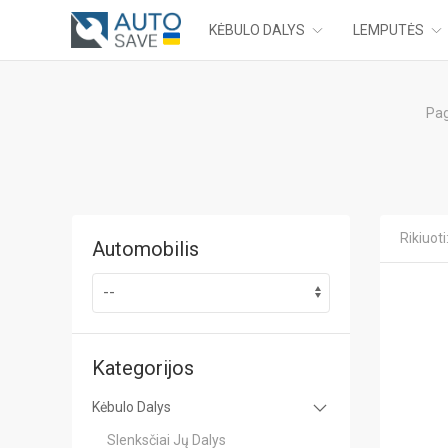
KĖBULO DALYS
LEMPUTĖS
Pag
Rikiuoti
Automobilis
Kategorijos
Kėbulo Dalys
Slenksčiai Jų Dalys