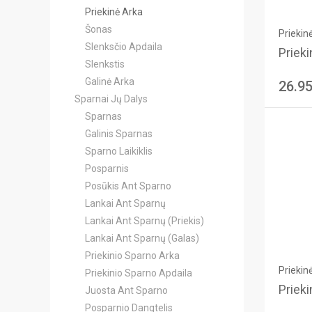
Priekinė Arka
Šonas
Priekin
Slenksčio Apdaila
Prieki
Slenkstis
Galinė Arka
26.9
Sparnai Jų Dalys
Sparnas
Galinis Sparnas
Sparno Laikiklis
Posparnis
Posūkis Ant Sparno
Lankai Ant Sparnų
Lankai Ant Sparnų (Priekis)
Lankai Ant Sparnų (Galas)
Priekinio Sparno Arka
Priekin
Priekinio Sparno Apdaila
Prieki
Juosta Ant Sparno
Posparnio Dangtelis