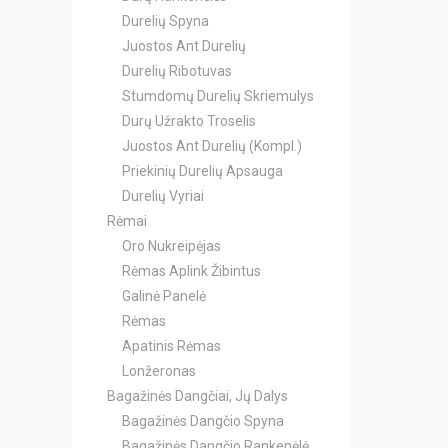
Durelių Spyna
Juostos Ant Durelių
Durelių Ribotuvas
Stumdomų Durelių Skriemulys
Durų Užrakto Troselis
Juostos Ant Durelių (Kompl.)
Priekinių Durelių Apsauga
Durelių Vyriai
Rėmai
Oro Nukreipėjas
Rėmas Aplink Žibintus
Galinė Panelė
Rėmas
Apatinis Rėmas
Lonžeronas
Bagažinės Dangčiai, Jų Dalys
Bagažinės Dangčio Spyna
Bagažinės Dangčio Rankenėlė