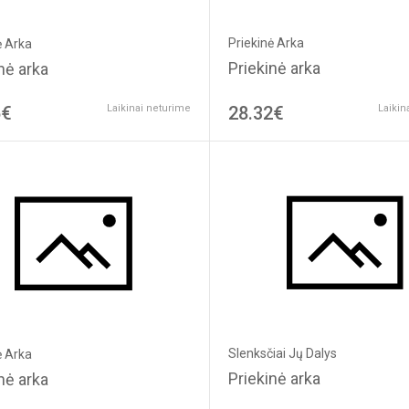
Priekinė Arka
ė Arka
Priekinė arka
nė arka
5€
Laikinai neturime
28.32€
Laikin
Slenksčiai Jų Dalys
ė Arka
Priekinė arka
nė arka