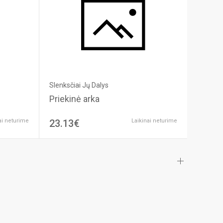
Slenksčiai Jų Dalys
Priekinė arka
ai neturime
23.13€
Laikinai neturime