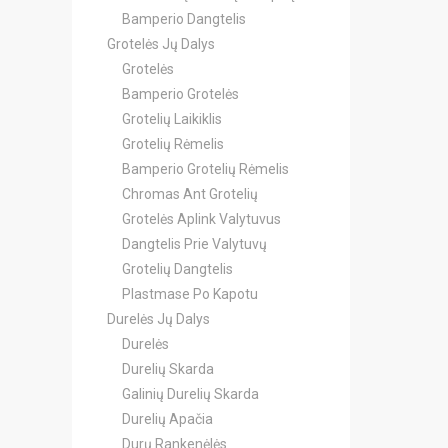
Bamperio Dangtelis
Grotelės Jų Dalys
Grotelės
Bamperio Grotelės
Grotelių Laikiklis
Grotelių Rėmelis
Bamperio Grotelių Rėmelis
Chromas Ant Grotelių
Grotelės Aplink Valytuvus
Dangtelis Prie Valytuvų
Grotelių Dangtelis
Plastmase Po Kapotu
Durelės Jų Dalys
Durelės
Durelių Skarda
Galinių Durelių Skarda
Durelių Apačia
Durų Rankenėlės