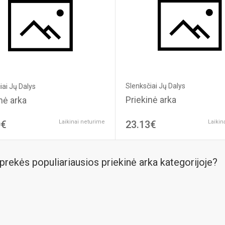
Slenksčiai Jų Dalys
iai Jų Dalys
Priekinė arka
nė arka
0€
Laikinai neturime
23.13€
Laikin
prekės populiariausios priekinė arka kategorijoje?