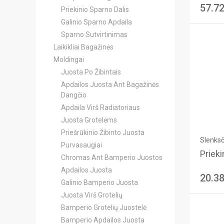
57.7
Priekinio Sparno Dalis
Galinio Sparno Apdaila
Sparno Sutvirtinimas
Laikikliai Bagažinės
Moldingai
Juosta Po Žibintais
Apdailos Juosta Ant Bagažinės
Dangčio
Apdaila Virš Radiatoriaus
Juosta Grotelėms
Priešrūkinio Žibinto Juosta
Slenksč
Purvasaugiai
Prieki
Chromas Ant Bamperio Juostos
Apdailos Juosta
20.3
Galinio Bamperio Juosta
Juosta Virš Grotelių
Bamperio Grotelių Juostelė
Bamperio Apdailos Juosta