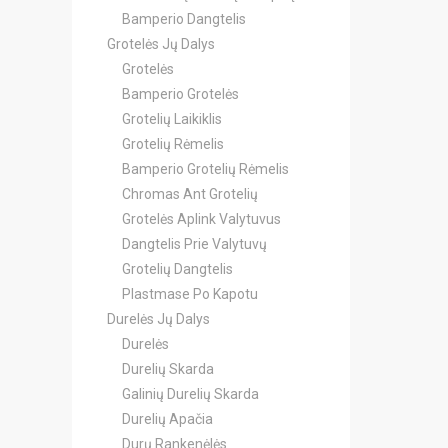
Bamperio Dangtelis
Grotelės Jų Dalys
Grotelės
Bamperio Grotelės
Grotelių Laikiklis
Grotelių Rėmelis
Bamperio Grotelių Rėmelis
Chromas Ant Grotelių
Grotelės Aplink Valytuvus
Dangtelis Prie Valytuvų
Grotelių Dangtelis
Plastmase Po Kapotu
Durelės Jų Dalys
Durelės
Durelių Skarda
Galinių Durelių Skarda
Durelių Apačia
Durų Rankenėlės