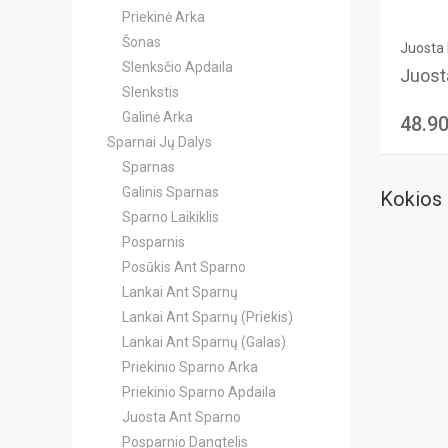
Priekinė Arka
Šonas
Juosta 
Slenksčio Apdaila
Juosta
Slenkstis
Galinė Arka
48.9
Sparnai Jų Dalys
Sparnas
Galinis Sparnas
Kokios 
Sparno Laikiklis
Posparnis
Posūkis Ant Sparno
Lankai Ant Sparnų
Lankai Ant Sparnų (Priekis)
Lankai Ant Sparnų (Galas)
Priekinio Sparno Arka
Priekinio Sparno Apdaila
Juosta Ant Sparno
Posparnio Dangtelis