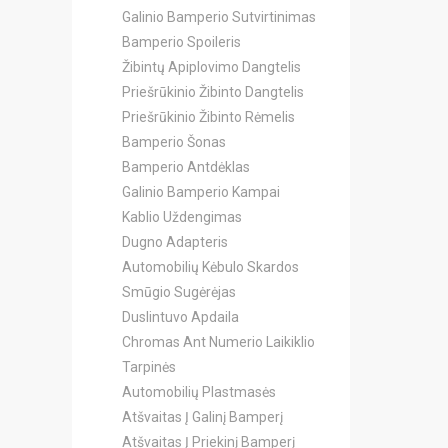
Galinio Bamperio Sutvirtinimas
Bamperio Spoileris
Žibintų Apiplovimo Dangtelis
Priešrūkinio Žibinto Dangtelis
Priešrūkinio Žibinto Rėmelis
Bamperio Šonas
Bamperio Antdėklas
Galinio Bamperio Kampai
Kablio Uždengimas
Dugno Adapteris
Automobilių Kėbulo Skardos
Smūgio Sugėrėjas
Duslintuvo Apdaila
Chromas Ant Numerio Laikiklio
Tarpinės
Automobilių Plastmasės
Atšvaitas Į Galinį Bamperį
Atšvaitas Į Priekinį Bamperį