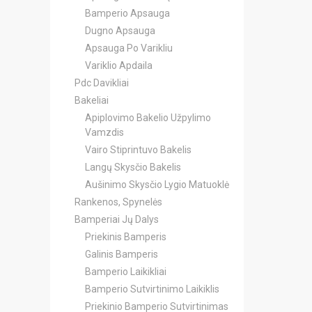
Bamperio Apsauga
Dugno Apsauga
Apsauga Po Varikliu
Variklio Apdaila
Pdc Davikliai
Bakeliai
Apiplovimo Bakelio Užpylimo
Vamzdis
Vairo Stiprintuvo Bakelis
Langų Skysčio Bakelis
Aušinimo Skysčio Lygio Matuoklė
Rankenos, Spynelės
Bamperiai Jų Dalys
Priekinis Bamperis
Galinis Bamperis
Bamperio Laikikliai
Bamperio Sutvirtinimo Laikiklis
Priekinio Bamperio Sutvirtinimas