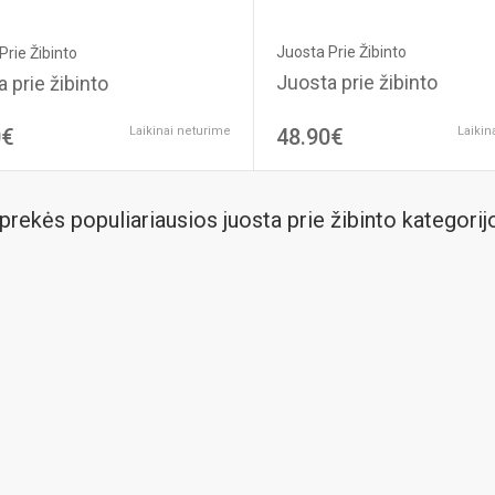
Juosta Prie Žibinto
Prie Žibinto
Juosta prie žibinto
 prie žibinto
0€
Laikinai neturime
48.90€
Laikin
prekės populiariausios juosta prie žibinto kategorij