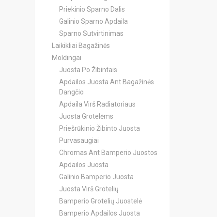
Priekinio Sparno Dalis
Galinio Sparno Apdaila
Sparno Sutvirtinimas
Laikikliai Bagažinės
Moldingai
Juosta Po Žibintais
Apdailos Juosta Ant Bagažinės
Dangčio
Apdaila Virš Radiatoriaus
Juosta Grotelėms
Priešrūkinio Žibinto Juosta
Purvasaugiai
Chromas Ant Bamperio Juostos
Apdailos Juosta
Galinio Bamperio Juosta
Juosta Virš Grotelių
Bamperio Grotelių Juostelė
Bamperio Apdailos Juosta