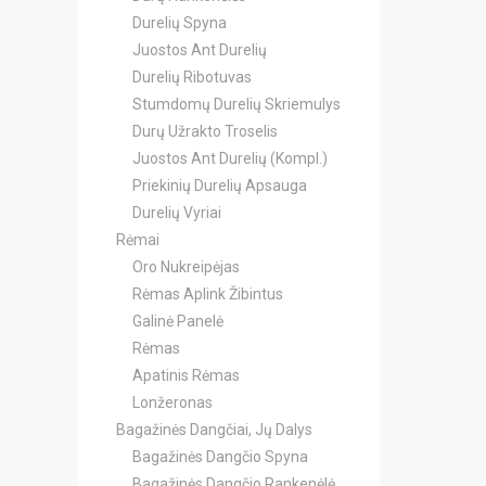
Durelių Spyna
Juostos Ant Durelių
Durelių Ribotuvas
Stumdomų Durelių Skriemulys
Durų Užrakto Troselis
Juostos Ant Durelių (Kompl.)
Priekinių Durelių Apsauga
Durelių Vyriai
Rėmai
Oro Nukreipėjas
Rėmas Aplink Žibintus
Galinė Panelė
Rėmas
Apatinis Rėmas
Lonžeronas
Bagažinės Dangčiai, Jų Dalys
Bagažinės Dangčio Spyna
Bagažinės Dangčio Rankenėlė