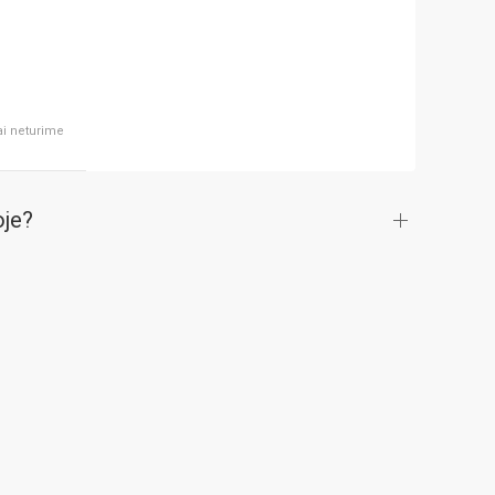
ai neturime
oje?