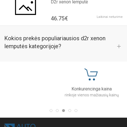
D2r xenon lemputė
46.75€
Laikinai neturime
Kokios prekės populiariausios d2r xenon
lemputės kategorijoje?
Konkurencinga kaina
rinkoje vienos mažiausių kainų