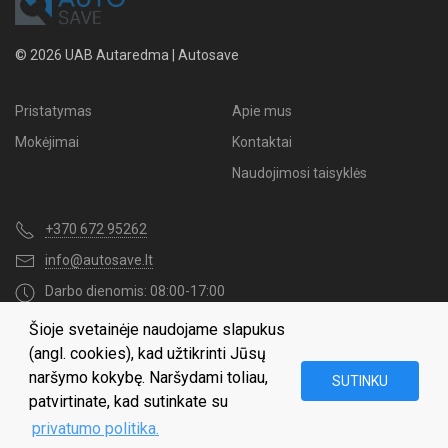
© 2026 UAB Autaredma | Autosave
Pristatymas
Apie mus
Mokėjimai
Kontaktai
Naudojimosi taisyklės
+370 672 95262
info@autosave.lt
Darbo dienomis: 08:00-17:00
Šioje svetainėje naudojame slapukus
Naujienų užsakymas
(angl. cookies), kad užtikrinti Jūsų
naršymo kokybę. Naršydami toliau,
SUTINKU
patvirtinate, kad sutinkate su
privatumo politika.
Gaukite visas naujienas apie mūsų geriausius pasiūlymus