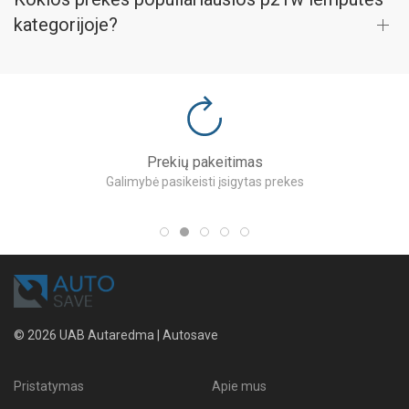
kategorijoje?
Prekių pakeitimas
Galimybė pasikeisti įsigytas prekes
© 2026 UAB Autaredma | Autosave
Pristatymas
Apie mus