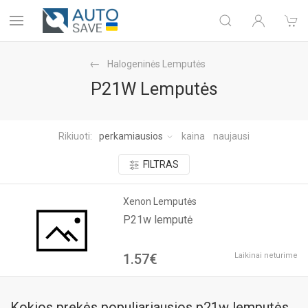
Halogeninės Lemputės
P21W Lemputės
Rikiuoti:
perkamiausios
kaina
naujausi
FILTRAS
Xenon Lemputės
P21w lemputė
1.57€
Laikinai neturime
Kokios prekės populiariausios p21w lemputės