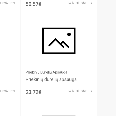
ai neturime
50.57€
Laikinai neturime
Priekinių Durelių Apsauga
Priekinių durelių apsauga
ai neturime
23.72€
Laikinai neturime