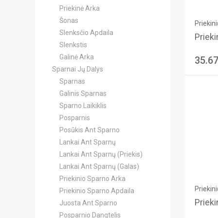
Priekinė Arka
Šonas
Priekin
Slenksčio Apdaila
Prieki
Slenkstis
Galinė Arka
35.6
Sparnai Jų Dalys
Sparnas
Galinis Sparnas
Sparno Laikiklis
Posparnis
Posūkis Ant Sparno
Lankai Ant Sparnų
Lankai Ant Sparnų (Priekis)
Lankai Ant Sparnų (Galas)
Priekinio Sparno Arka
Priekin
Priekinio Sparno Apdaila
Prieki
Juosta Ant Sparno
Posparnio Dangtelis