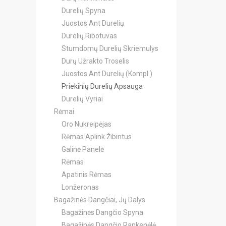
Durelių Spyna
Juostos Ant Durelių
Durelių Ribotuvas
Stumdomų Durelių Skriemulys
Durų Užrakto Troselis
Juostos Ant Durelių (Kompl.)
Priekinių Durelių Apsauga
Durelių Vyriai
Rėmai
Oro Nukreipėjas
Rėmas Aplink Žibintus
Galinė Panelė
Rėmas
Apatinis Rėmas
Lonžeronas
Bagažinės Dangčiai, Jų Dalys
Bagažinės Dangčio Spyna
Bagažinės Dangčio Rankenėlė