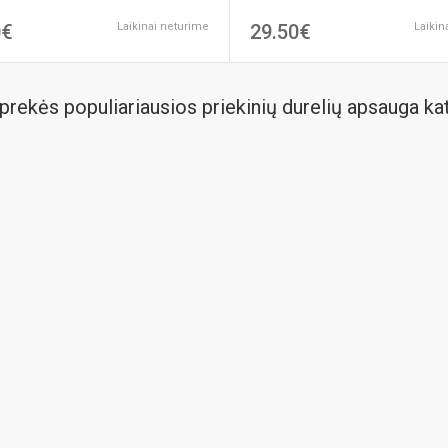
0€
Laikinai neturime
29.50€
Laikin
prekės populiariausios priekinių durelių apsauga ka