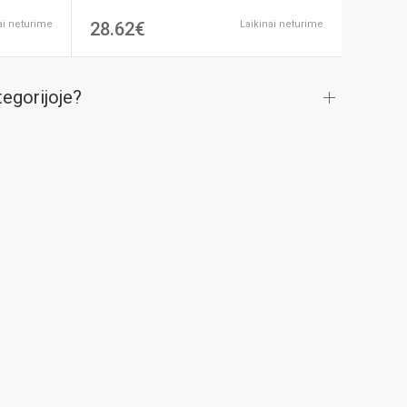
ai neturime
28.62€
Laikinai neturime
tegorijoje?