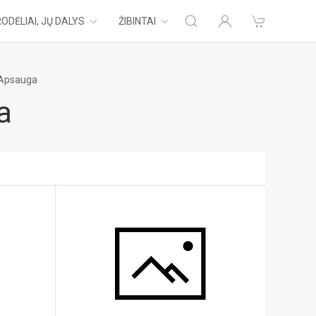
ODĖLIAI, JŲ DALYS
ŽIBINTAI
ų Apsauga
a