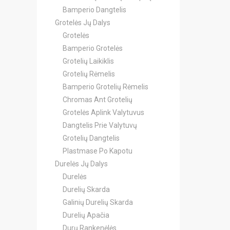
Bamperio Dangtelis
Grotelės Jų Dalys
Grotelės
Bamperio Grotelės
Grotelių Laikiklis
Grotelių Rėmelis
Bamperio Grotelių Rėmelis
Chromas Ant Grotelių
Grotelės Aplink Valytuvus
Dangtelis Prie Valytuvų
Grotelių Dangtelis
Plastmase Po Kapotu
Durelės Jų Dalys
Durelės
Durelių Skarda
Galinių Durelių Skarda
Durelių Apačia
Durų Rankenėlės