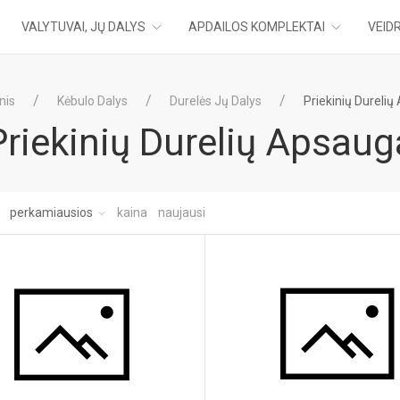
VALYTUVAI, JŲ DALYS
APDAILOS KOMPLEKTAI
VEIDR
nis
Kėbulo Dalys
Durelės Jų Dalys
Priekinių Dureli
Priekinių Durelių Apsaug
:
perkamiausios
kaina
naujausi