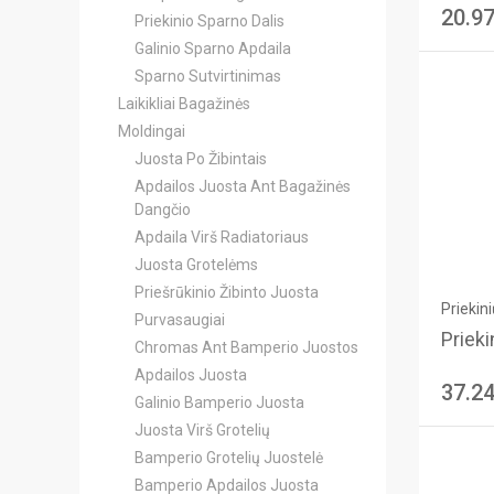
20.9
Priekinio Sparno Dalis
Galinio Sparno Apdaila
Sparno Sutvirtinimas
Laikikliai Bagažinės
Moldingai
Juosta Po Žibintais
Apdailos Juosta Ant Bagažinės
Dangčio
Apdaila Virš Radiatoriaus
Juosta Grotelėms
Priešrūkinio Žibinto Juosta
Priekin
Purvasaugiai
Prieki
Chromas Ant Bamperio Juostos
Apdailos Juosta
37.2
Galinio Bamperio Juosta
Juosta Virš Grotelių
Bamperio Grotelių Juostelė
Bamperio Apdailos Juosta