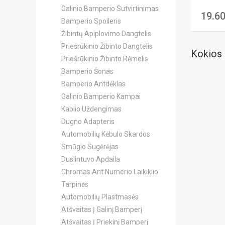
Galinio Bamperio Sutvirtinimas
19.6
Bamperio Spoileris
Žibintų Apiplovimo Dangtelis
Priešrūkinio Žibinto Dangtelis
Kokios 
Priešrūkinio Žibinto Rėmelis
Bamperio Šonas
Bamperio Antdėklas
Galinio Bamperio Kampai
Kablio Uždengimas
Dugno Adapteris
Automobilių Kėbulo Skardos
Smūgio Sugėrėjas
Duslintuvo Apdaila
Chromas Ant Numerio Laikiklio
Tarpinės
Automobilių Plastmasės
Atšvaitas Į Galinį Bamperį
Atšvaitas Į Priekinį Bamperį