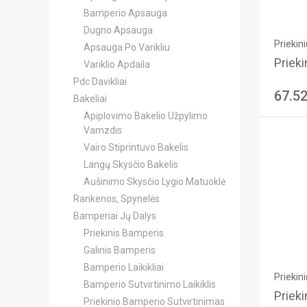
Bamperio Apsauga
Dugno Apsauga
Priekin
Apsauga Po Varikliu
Prieki
Variklio Apdaila
Pdc Davikliai
67.5
Bakeliai
Apiplovimo Bakelio Užpylimo
Vamzdis
Vairo Stiprintuvo Bakelis
Langų Skysčio Bakelis
Aušinimo Skysčio Lygio Matuoklė
Rankenos, Spynelės
Bamperiai Jų Dalys
Priekinis Bamperis
Galinis Bamperis
Bamperio Laikikliai
Priekin
Bamperio Sutvirtinimo Laikiklis
Prieki
Priekinio Bamperio Sutvirtinimas