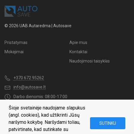
© 2026 UAB Autaredma | Autosave
Pristatymas
Apie mus
Mokėjimai
Kontaktai
Naudojimosi taisyklės
+370 672 95262
info@autosave.lt
Darbo dienomis: 08:00-17:00
Šioje svetainėje naudojame slapukus
Naujienų užsakymas
(angl. cookies), kad užtikrinti Jūsų
naršymo kokybę. Naršydami toliau,
SUTINKU
patvirtinate, kad sutinkate su