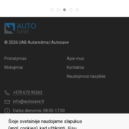
© 2026 UAB Autaredma | Autosave
Pristatymas
Apie mus
Mokėjimai
Kontaktai
Naudojimosi taisyklės
+370 672 95262
info@autosave.lt
Darbo dienomis: 08:00-17:00
Šioje svetainėje naudojame slapukus
Naujienų užsakymas
(angl. cookies), kad užtikrinti Jūsų