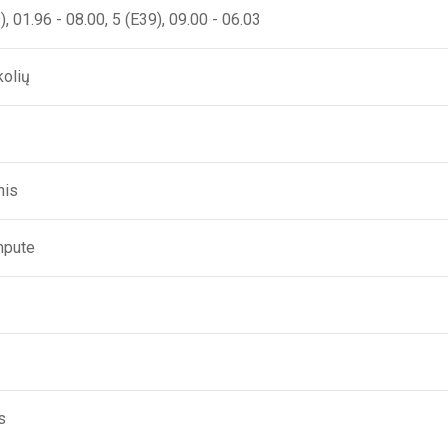
), 01.96 - 08.00, 5 (E39), 09.00 - 06.03
kolių
nis
mpute
s