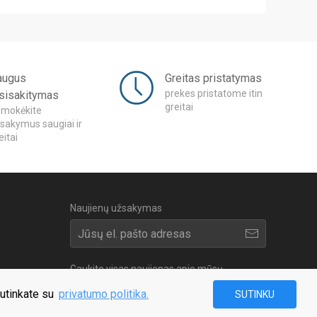
augus
Greitas pristatymas
prekes pristatome itin
tsisakitymas
greitai
mokėkite
sakymus saugiai ir
eitai
Naujienų užsakymas
0
Gaukite visas naujienas apie mūsų
geriausius pasiūlymus
sutinkate su
privatumo politika.
SUTINKU