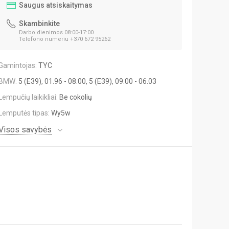
Saugus atsiskaitymas
Skambinkite
Darbo dienimos 08:00-17:00
Telefono numeriu +370 672 95262
Gamintojas:
TYC
BMW:
5 (E39), 01.96 - 08.00, 5 (E39), 09.00 - 06.03
Lempučių laikikliai:
Be cokolių
Lemputės tipas:
Wy5w
Visos savybės