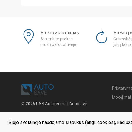
Prekių atsiėmimas
Prekių p
Atsiimkite prekes
Galimybė 
mūsų parduotuvėje
įsigytas p
Pristatym
Mokėjimai
© 2026 UAB Autaredma | Autosave
Šioje svetainėje naudojame slapukus (angl. cookies), kad užt