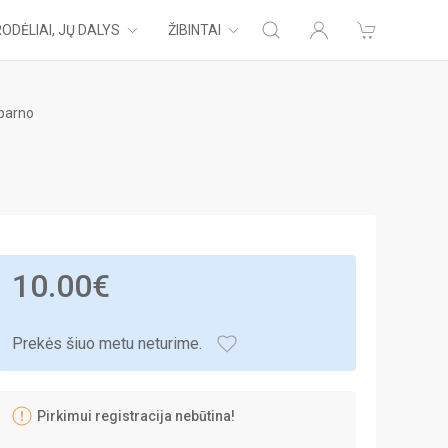
ODĖLIAI, JŲ DALYS
ŽIBINTAI
sparno
10.00€
Prekės šiuo metu neturime.
Pirkimui registracija nebūtina!