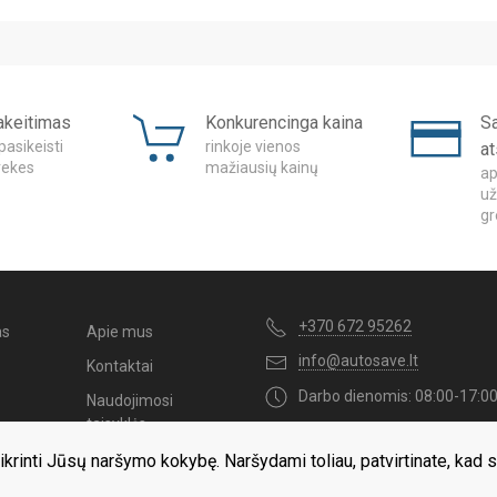
akeitimas
Konkurencinga kaina
S
pasikeisti
rinkoje vienos
a
rekes
mažiausių kainų
ap
už
gr
+370 672 95262
as
Apie mus
info@autosave.lt
Kontaktai
Darbo dienomis: 08:00-17:0
Naudojimosi
taisyklės
ikrinti Jūsų naršymo kokybę. Naršydami toliau, patvirtinate, kad 