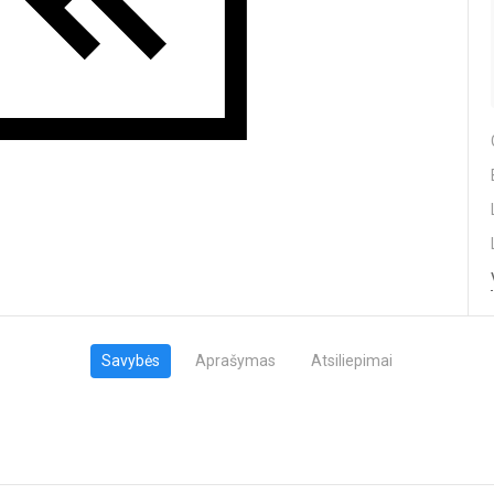
Savybės
Aprašymas
Atsiliepimai