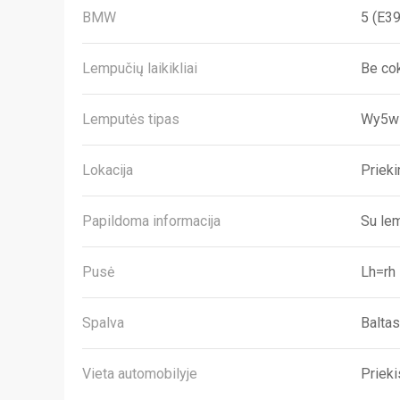
BMW
5 (E39
Lempučių laikikliai
Be co
Lemputės tipas
Wy5w
Lokacija
Prieki
Papildoma informacija
Su le
Pusė
Lh=rh
Spalva
Baltas
Vieta automobilyje
Prieki