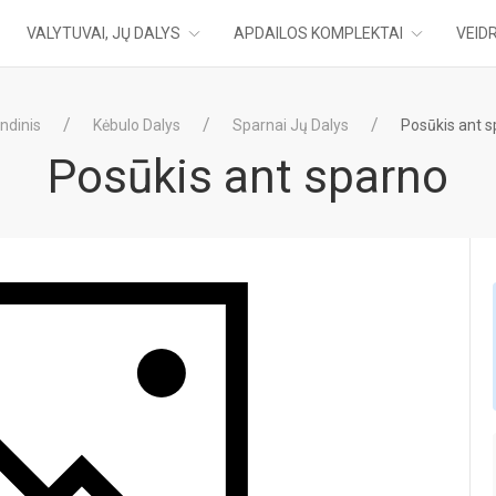
VALYTUVAI, JŲ DALYS
APDAILOS KOMPLEKTAI
VEIDR
ndinis
Kėbulo Dalys
Sparnai Jų Dalys
Posūkis ant 
Posūkis ant sparno