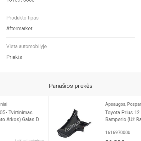
Produkto tipas
Aftermarket
Vieta automobilyje
Priekis
Panašios prekės
Apsaugos, Posparniai
Toyota Prius 12.01- Tvirtinimas
Bamperio (Už Rato Arkos) Galas K
161697000b
ime
Laikinai netur