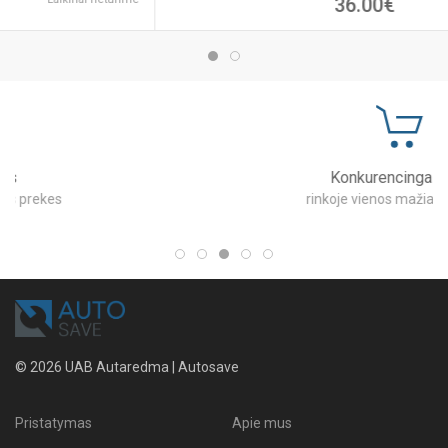
36.00€
Konkurencinga kaina
rinkoje vienos mažiausių kainų
© 2026 UAB Autaredma | Autosave
Pristatymas
Apie mus