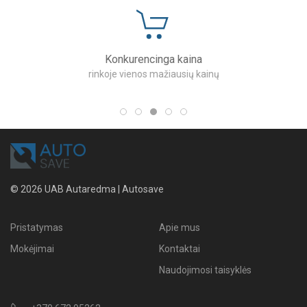
Konkurencinga kaina
rinkoje vienos mažiausių kainų
© 2026 UAB Autaredma | Autosave
Pristatymas
Apie mus
Mokėjimai
Kontaktai
Naudojimosi taisyklės