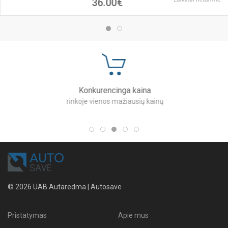
36.00€
Konkurencinga kaina
rinkoje vienos mažiausių kainų
© 2026 UAB Autaredma | Autosave
Pristatymas
Apie mus