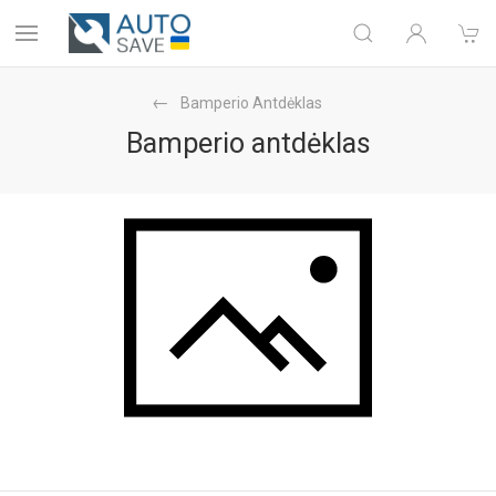
Bamperio Antdėklas
Bamperio antdėklas