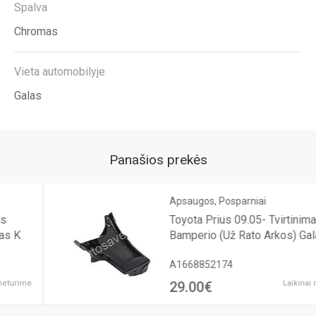
Spalva
Chromas
Vieta automobilyje
Galas
Panašios prekės
Apsaugos, Posparniai
Toyota Prius 09.05- Tvirtinimas
Bamperio (Už Rato Arkos) Galas D
A1668852174
29.00€
Laikinai neturime