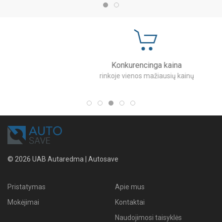
Konkurencinga kaina
rinkoje vienos mažiausių kainų
© 2026 UAB Autaredma | Autosave
Pristatymas
Apie mus
Mokėjimai
Kontaktai
Naudojimosi taisyklės