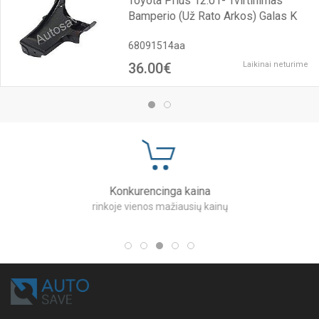
Toyota Prius 12.01- Tvirtinimas
Bamperio (Už Rato Arkos) Galas K
68091514aa
36.00€
Laikinai neturime
Konkurencinga kaina
rinkoje vienos mažiausių kainų