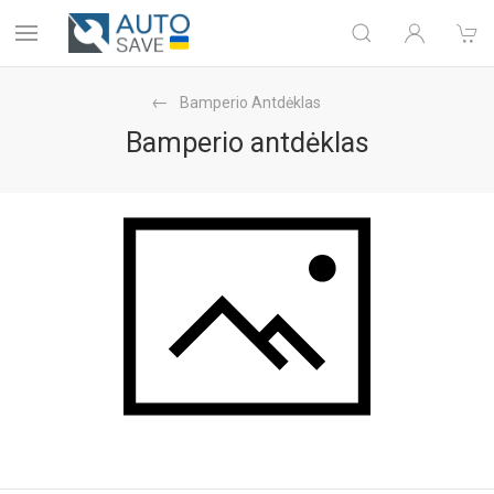
Bamperio Antdėklas
Bamperio antdėklas