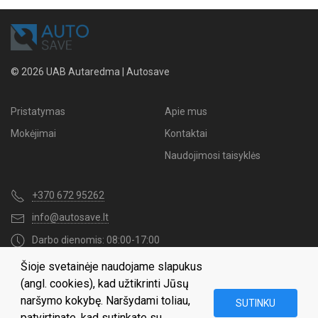
© 2026 UAB Autaredma | Autosave
Pristatymas
Apie mus
Mokėjimai
Kontaktai
Naudojimosi taisyklės
+370 672 95262
info@autosave.lt
Darbo dienomis: 08:00-17:00
Šioje svetainėje naudojame slapukus
Naujienų užsakymas
(angl. cookies), kad užtikrinti Jūsų
naršymo kokybę. Naršydami toliau,
SUTINKU
patvirtinate, kad sutinkate su