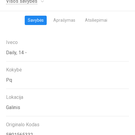
Visos savybės
Savybės
Aprašymas
Atsiliepimai
Iveco
Daily, 14 -
Kokybė
Pq
Lokacija
Galinis
Originalo Kodas
5801565332