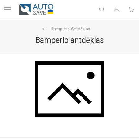
Bamperio Antdėklas
Bamperio antdėklas