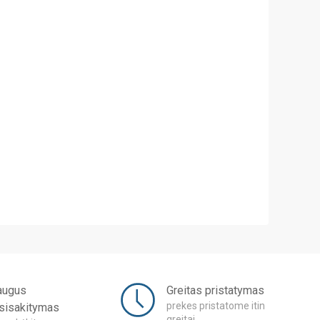
augus
Greitas pristatymas
prekes pristatome itin
tsisakitymas
greitai