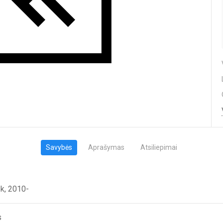
Savybės
Aprašymas
Atsiliepimai
k, 2010-
s