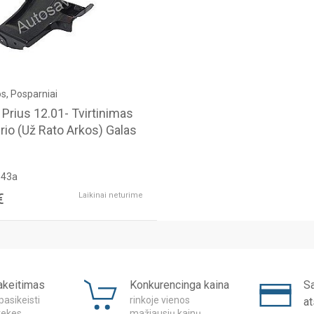
, Posparniai
 Prius 12.01- Tvirtinimas
io (Už Rato Arkos) Galas
943a
€
Laikinai neturime
akeitimas
Konkurencinga kaina
S
pasikeisti
rinkoje vienos
a
rekes
mažiausių kainų