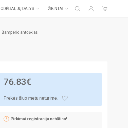
ODĖLIAI, JŲ DALYS
ŽIBINTAI
Bamperio antdėklas
76.83€
Prekės šiuo metu neturime.
Pirkimui registracija nebūtina!