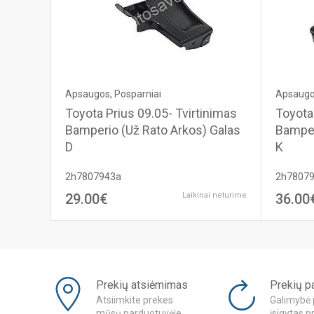
Apsaugos, Posparniai
Apsaugos
Toyota Prius 09.05- Tvirtinimas
Toyota
Bamperio (Už Rato Arkos) Galas
Bamper
D
K
2h7807943a
2h7807
29.00€
Laikinai neturime
36.00
Prekių atsiėmimas
Prekių p
Atsiimkite prekes
Galimybė 
mūsų parduotuvėje
įsigytas p