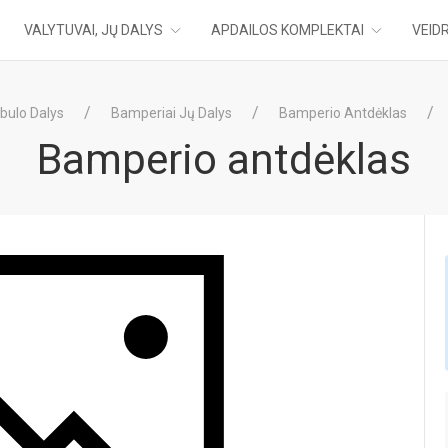
VALYTUVAI, JŲ DALYS
APDAILOS KOMPLEKTAI
VEIDR
bulo Dalys
Bamperiai Jų Dalys
Bamperio Antdėklas
Bamperio antdėklas